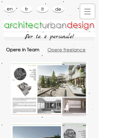
en
fr
it
de
Per te, è personale!
Opere in Team
|
Opere freelance