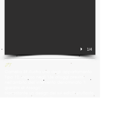
1/4
IT
Camelia 59 illustra uno degli appartamento
Tipo 12, incluso negli 136 alloggi previsti
nell'ambito dell'intervento denominato "I
giardini di Assago".
Nonostante un design dei sui edicifi piuttosto
classico, gli alloggi risultano
paradossalmente a consommo zero (Classe
A+), grazie alla loro dotazione di sonde
geotermiche, di sistema di ventilazione
meccanica, di pannelli fotovoltaici, ecc...
Gli interni di questo alloggio duplex in
particolare sono interpretati con una chiave