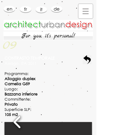
en
de
fr
it
For you, it's personal!
09
CONTRASTO TEMPORALE
Assago, ITA 2011
Programma:
Alloggio duplex
Camelia G59
Luogo:
Bazzana inferiore
Committente:
Privato
Superficie SLP:
105 m2