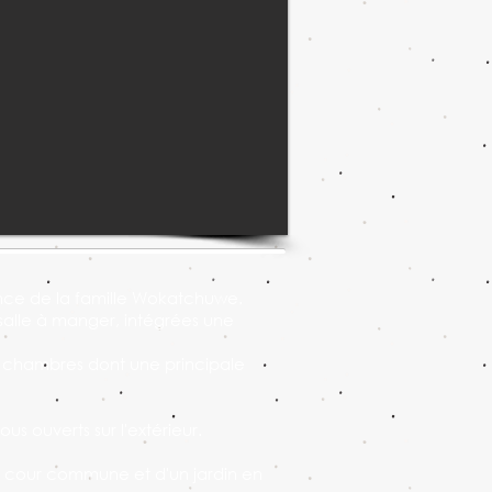
sance de la famille Wokatchuwe.
 salle à manger, intégrées une
s chambres dont une principale
s ouverts sur l'extérieur.
 la cour commune et d'un jardin en