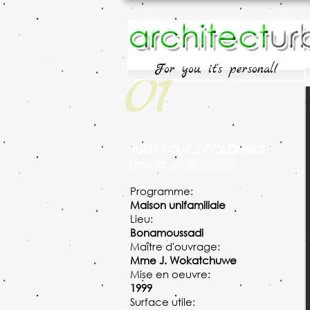
01
For you, it's personal!
JUSTE POUR 2 COLONNES
Douala, CMR 1997-99
Programme:
Maison unifamiliale
Lieu:
Bonamoussadi
Maître d'ouvrage:
Mme J. Wokatchuwe
Mise en oeuvre:
1999
Surface utile: