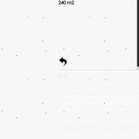
240 m2
FR
Cette expansion est le résultat de l
Dans la désormais ex-villa il est fu
nouvelle cuisine et une salle de bain
A l'étage accessible par un escalie
avec dressing; chacune des quatre 
Dans la dépendance sont disposés un
A l'extérieur sont emménagés par ail