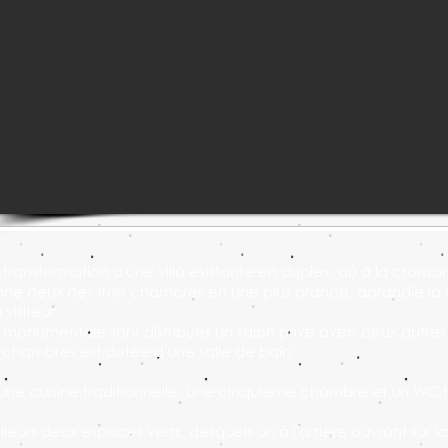
a transformation d'une villa existante en duplex dû à la crois
sionné deux des trois chambres en une plus grande, agrandie la
 visiteur.
r monumentale sont distribués un salon privé avec deux autre
chambres est dotée d'une salle de bain.
e cuisine traditionnelle, une cinquième chambre et un WC tou
leurs deux espaces verts, desquels un à l'arrière ouvrant sur