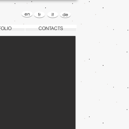
en
fr
it
de
FOLIO
CONTACTS